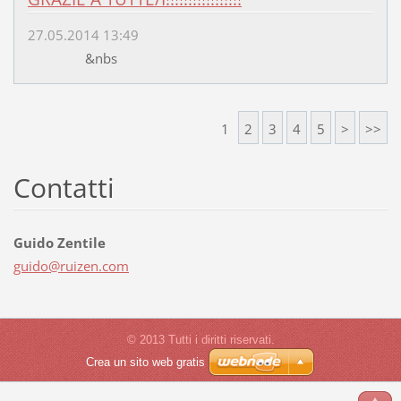
27.05.2014 13:49
&nbs
1
2
3
4
5
>
>>
Contatti
Guido Zentile
guido@ru
izen.com
© 2013 Tutti i diritti riservati.
Crea un sito web gratis